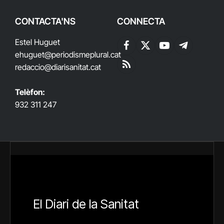
CONTACTA'NS
CONNECTA
Estel Huguet
Facebook
X
YouTube
Telegram
ehuguet
@periodismeplural.cat
(Twitter)
redaccio@diarisanitat.cat
RSS
Telèfon:
932 311 247