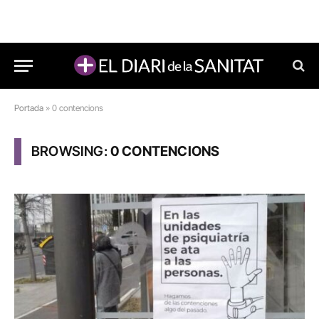
Portada
»
0 contencions
BROWSING:
0 CONTENCIONS