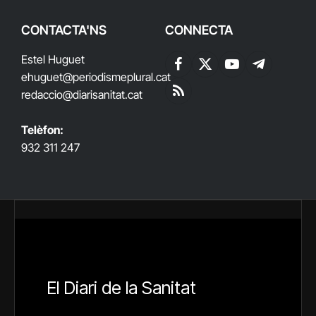
CONTACTA'NS
CONNECTA
Estel Huguet
Facebook
X
YouTube
Telegram
ehuguet
@periodismeplural.cat
(Twitter)
redaccio@diarisanitat.cat
RSS
Telèfon:
932 311 247