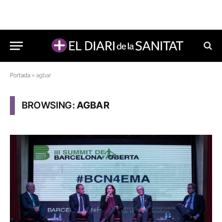
Portada
»
agbar
BROWSING:
AGBAR