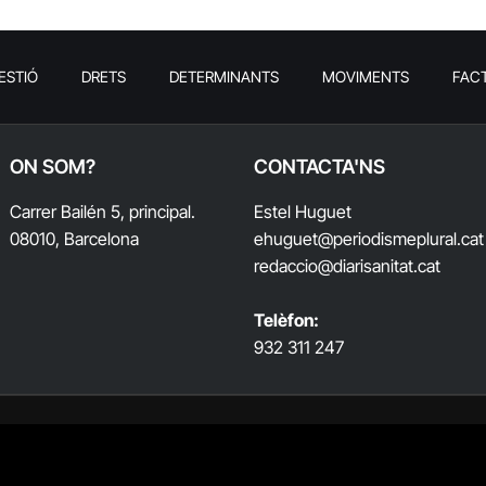
ESTIÓ
DRETS
DETERMINANTS
MOVIMENTS
FAC
ON SOM?
CONTACTA'NS
Carrer Bailén 5, principal.
Estel Huguet
08010, Barcelona
ehuguet
@periodismeplural.cat
redaccio@diarisanitat.cat
Telèfon:
932 311 247