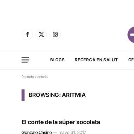
Facebook
X
Instagram
(Twitter)
BLOGS
RECERCA EN SALUT
GE
Portada
»
aritmia
BROWSING:
ARITMIA
El conte de la súper xocolata
Gonzalo Casino
mayo 31, 2017