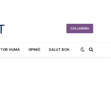
COL·LABORA
CTOR HUMÀ
OPINIÓ
SALUT BCN