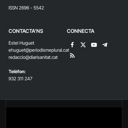
ISSN 2696 - 5542
CONTACTA'NS
CONNECTA
Estel Huguet
Facebook
X
YouTube
Telegram
ehuguet
@periodismeplural.cat
(Twitter)
redaccio@diarisanitat.cat
RSS
Telèfon:
932 311 247