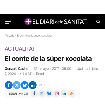
Portada
»
El conte de la súper xocolata
ACTUALITAT
El conte de la súper xocolata
Gonzalo Casino
31 - mayo - 2017 · 06:00
Updated:
julio
7, 2024
4 Mins Read
Facebook
X
Bluesky
Instagram
LinkedIn
RSS
SEGUEIX-NOS!
(Twitter)