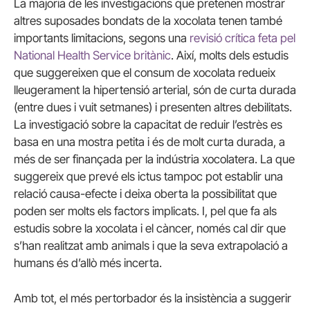
La majoria de les investigacions que pretenen mostrar
altres suposades bondats de la xocolata tenen també
importants limitacions, segons una
revisió crítica feta pel
National
Health
Service
britànic
. Així, molts dels estudis
que suggereixen que el consum de xocolata redueix
lleugerament la hipertensió arterial, són de curta durada
(entre dues i vuit setmanes) i presenten altres debilitats.
La investigació sobre la capacitat de reduir l’estrès es
basa en una mostra petita i és de molt curta durada, a
més de ser finançada per la indústria xocolatera. La que
suggereix que prevé els ictus tampoc pot establir una
relació causa-efecte i deixa oberta la possibilitat que
poden ser molts els factors implicats. I, pel que fa als
estudis sobre la xocolata i el càncer, només cal dir que
s’han realitzat amb animals i que la seva extrapolació a
humans és d’allò més incerta.
Amb tot, el més pertorbador és la insistència a suggerir