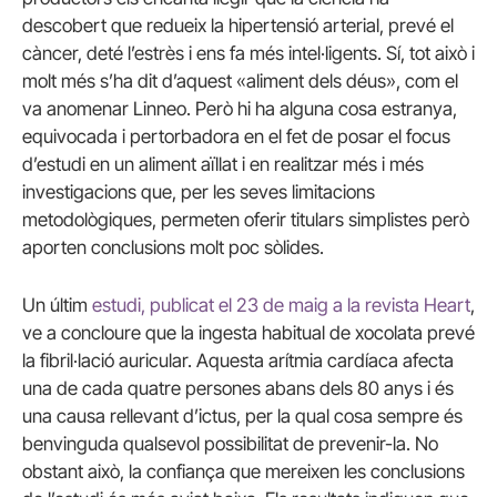
descobert que redueix la hipertensió arterial, prevé el
càncer, deté l’estrès i ens fa més intel·ligents. Sí, tot això i
molt més s’ha dit d’aquest «aliment dels déus», com el
va anomenar
Linneo
. Però hi ha alguna cosa estranya,
equivocada i pertorbadora en el fet de posar el focus
d’estudi en un aliment aïllat i en realitzar més i més
investigacions que, per les seves limitacions
metodològiques, permeten oferir titulars simplistes però
aporten conclusions molt poc sòlides.
Un últim
estudi, publicat el 23 de maig a la revista Heart
,
ve a concloure que la ingesta habitual de xocolata prevé
la fibril·lació auricular. Aquesta arítmia cardíaca afecta
una de cada quatre persones abans dels 80 anys i és
una causa rellevant d’ictus, per la qual cosa sempre és
benvinguda qualsevol possibilitat de prevenir-la. No
obstant això, la confiança que mereixen les conclusions