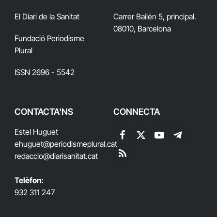
El Diari de la Sanitat
Carrer Bailén 5, principal.
08010, Barcelona
Fundació Periodisme
Plural
ISSN 2696 - 5542
CONTACTA'NS
CONNECTA
Estel Huguet
Facebook
X
YouTube
Telegram
ehuguet
@periodismeplural.cat
(Twitter)
redaccio@diarisanitat.cat
RSS
Telèfon:
932 311 247