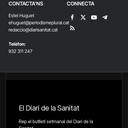
CONTACTA'NS
CONNECTA
Estel Huguet
Facebook
X
YouTube
Telegram
ehuguet
@periodismeplural.cat
(Twitter)
redaccio@diarisanitat.cat
RSS
Telèfon:
932 311 247