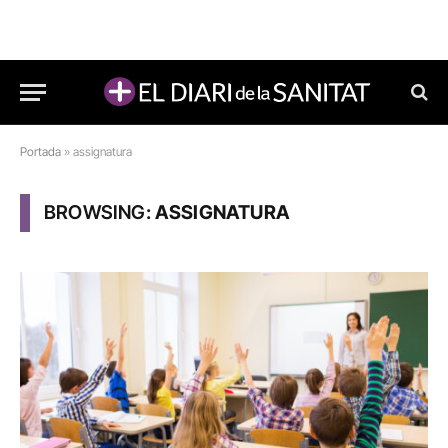
Portada
»
assignatura
BROWSING:
ASSIGNATURA