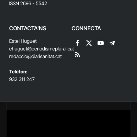
ISSN 2696 - 5542
CONTACTA'NS
CONNECTA
Estel Huguet
Facebook
X
YouTube
Telegram
ehuguet
@periodismeplural.cat
(Twitter)
redaccio@diarisanitat.cat
RSS
Telèfon:
932 311 247