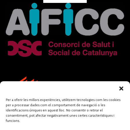
Per a oferir les millors experiències, utilitzem tecnologies com les cookies
per a processar dades com el comportament de navegació o les
identificacions úniques en aquest lloc. No consentir o retirar el
consentiment, pot afectar negativament unes certes característiques i
funcions.