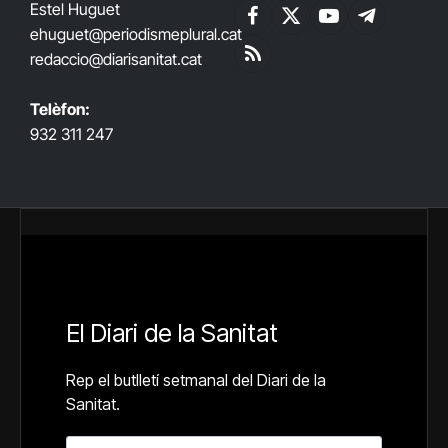
Estel Huguet
Facebook
X
YouTube
Telegram
ehuguet
@periodismeplural.cat
(Twitter)
redaccio@diarisanitat.cat
RSS
Telèfon:
932 311 247