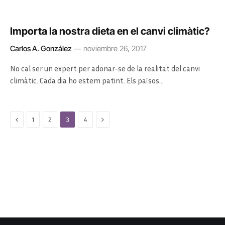
Importa la nostra dieta en el canvi climàtic?
Carlos A. González
noviembre 26, 2017
No cal ser un expert per adonar-se de la realitat del canvi
climàtic. Cada dia ho estem patint. Els països…
Previous
Next
1
2
3
4