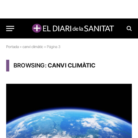
Portada
»
canvi climàtic
»
Página 3
BROWSING:
CANVI CLIMÀTIC