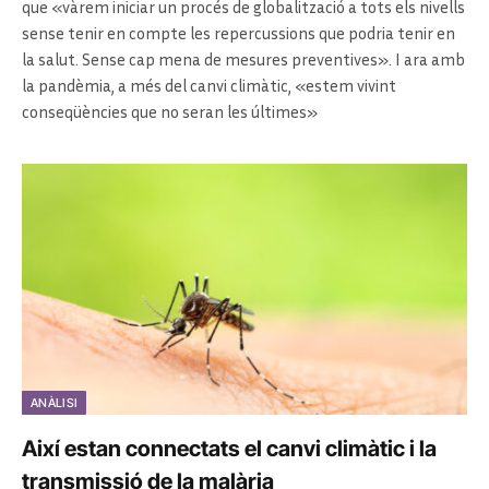
que «vàrem iniciar un procés de globalització a tots els nivells
sense tenir en compte les repercussions que podria tenir en
la salut. Sense cap mena de mesures preventives». I ara amb
la pandèmia, a més del canvi climàtic, «estem vivint
conseqüències que no seran les últimes»
ANÀLISI
Així estan connectats el canvi climàtic i la
transmissió de la malària