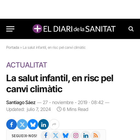
Portada
»
La salut infantil, en risc pel canvi climàtic
ACTUALITAT
La salut infantil, en risc pel
canvi climàtic
Santiago Sáez
27 - noviembre - 2019 · 08:42
Updated:
julio 7, 2024
6 Mins Read
Facebook
X
Bluesky
Instagram
LinkedIn
RSS
SEGUEIX-NOS!