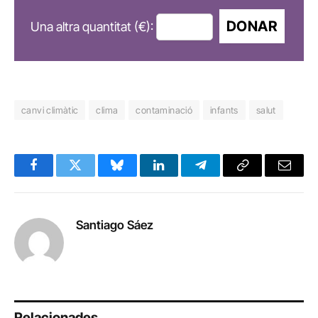
DONAR
Una altra quantitat (€):
canvi climàtic
clima
contaminació
infants
salut
Facebook
Twitter
Bluesky
LinkedIn
Telegram
Copy
Email
Link
Santiago Sáez
Relacionades