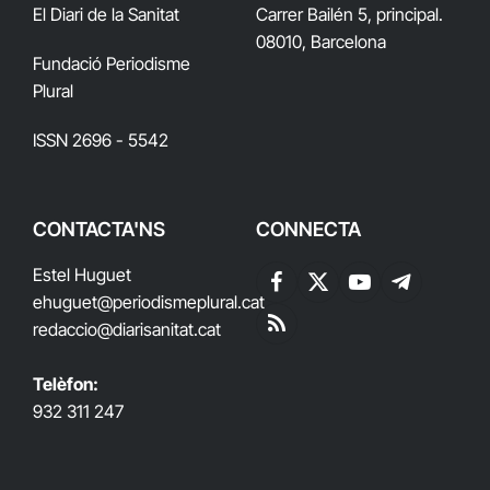
El Diari de la Sanitat
Carrer Bailén 5, principal.
08010, Barcelona
Fundació Periodisme
Plural
ISSN 2696 - 5542
CONTACTA'NS
CONNECTA
Estel Huguet
Facebook
X
YouTube
Telegram
ehuguet
@periodismeplural.cat
(Twitter)
redaccio@diarisanitat.cat
RSS
Telèfon:
932 311 247