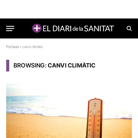
Portada
»
canvi climàtic
BROWSING:
CANVI CLIMÀTIC