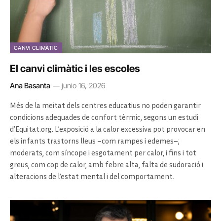
CANVI CLIMÀTIC
El canvi climàtic i les escoles
Ana Basanta
junio 16, 2026
Més de la meitat dels centres educatius no poden garantir
condicions adequades de confort tèrmic, segons un estudi
d’Equitat.org. L’exposició a la calor excessiva pot provocar en
els infants trastorns lleus –com rampes i edemes–;
moderats, com síncope i esgotament per calor, i fins i tot
greus, com cop de calor, amb febre alta, falta de sudoració i
alteracions de l’estat mental i del comportament.