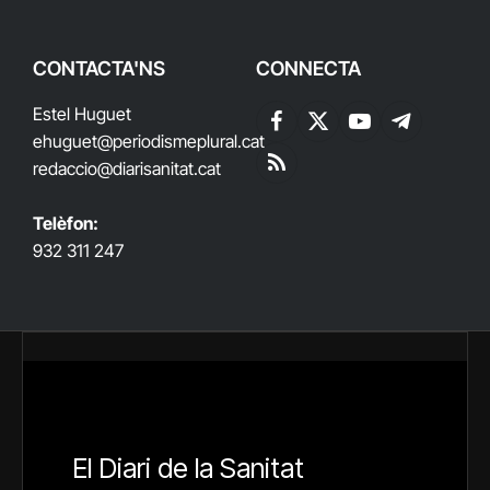
CONTACTA'NS
CONNECTA
Estel Huguet
Facebook
X
YouTube
Telegram
ehuguet
@periodismeplural.cat
(Twitter)
redaccio@diarisanitat.cat
RSS
Telèfon:
932 311 247