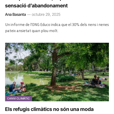
sensació d’abandonament
Ana Basanta
octubre 29, 2025
Un informe de l’ONG Educo indica que el 30% dels nens i nenes
pateix ansietat quan plou molt.
CANVI CLIMÀTIC
Els refugis climàtics no són una moda