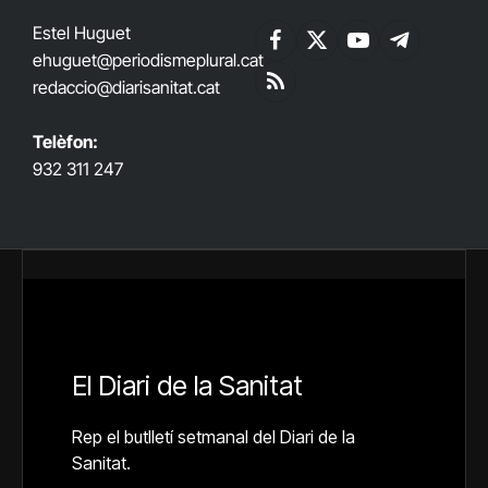
Estel Huguet
Facebook
X
YouTube
Telegram
ehuguet
@periodismeplural.cat
(Twitter)
redaccio@diarisanitat.cat
RSS
Telèfon:
932 311 247