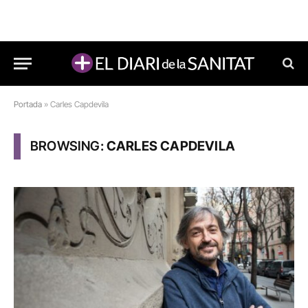
Portada
»
Carles Capdevila
BROWSING:
CARLES CAPDEVILA