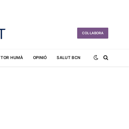
COL·LABORA
CTOR HUMÀ
OPINIÓ
SALUT BCN