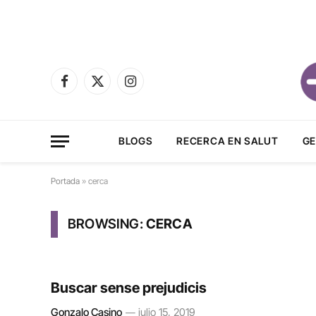
Facebook
X
Instagram
(Twitter)
BLOGS
RECERCA EN SALUT
GE
Portada
»
cerca
BROWSING:
CERCA
Buscar sense prejudicis
Gonzalo Casino
julio 15, 2019