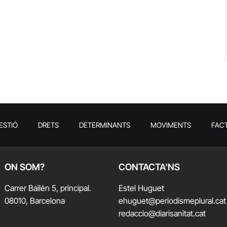
ESTIÓ
DRETS
DETERMINANTS
MOVIMENTS
FAC
ON SOM?
CONTACTA'NS
Carrer Bailén 5, principal.
Estel Huguet
08010, Barcelona
ehuguet
@periodismeplural.cat
redaccio@diarisanitat.cat