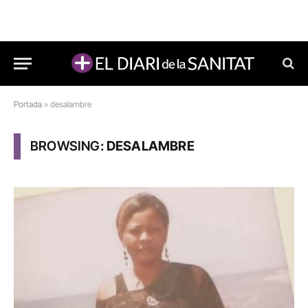
Portada
»
desalambre
BROWSING:
DESALAMBRE