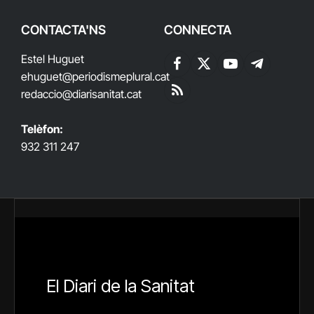
CONTACTA'NS
CONNECTA
Estel Huguet
Facebook
X
YouTube
Telegram
ehuguet
@periodismeplural.cat
(Twitter)
redaccio@diarisanitat.cat
RSS
Telèfon:
932 311 247