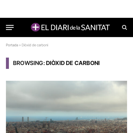
Portada
»
Diòxid de carboni
BROWSING:
DIÒXID DE CARBONI