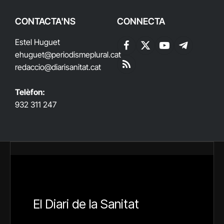
CONTACTA'NS
CONNECTA
Estel Huguet
Facebook
X
YouTube
Telegram
ehuguet
@periodismeplural.cat
(Twitter)
redaccio@diarisanitat.cat
RSS
Telèfon:
932 311 247