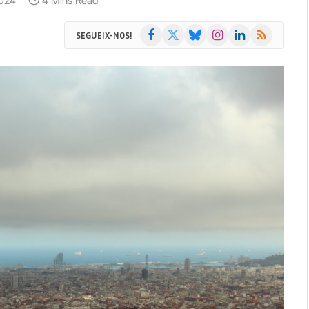
2024
4 Mins Read
Facebook
X
Bluesky
Instagram
LinkedIn
RSS
SEGUEIX-NOS!
(Twitter)