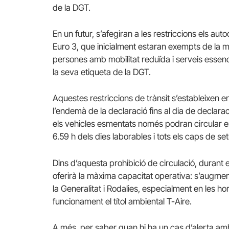
de la DGT.
En un futur, s’afegiran a les restriccions els aut
Euro 3, que inicialment estaran exempts de la m
persones amb mobilitat reduïda i serveis essen
la seva etiqueta de la DGT.
Aquestes restriccions de trànsit s’estableixen en
l’endemà de la declaració fins al dia de declaraci
els vehicles esmentats només podran circular en
6.59 h dels dies laborables i tots els caps de set
Dins d’aquesta prohibició de circulació, durant 
oferirà la màxima capacitat operativa: s’augment
la Generalitat i Rodalies, especialment en les ho
funcionament el títol ambiental T-Aire.
A més, per saber quan hi ha un cas d’alerta amb