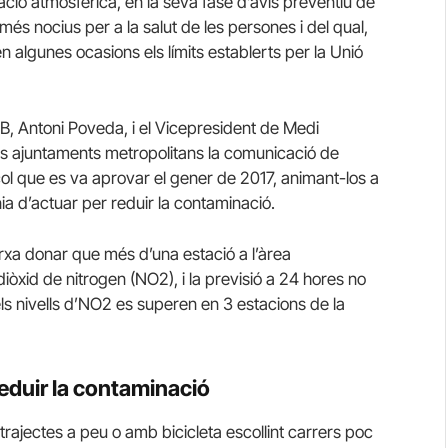
ció atmosfèrica, en la seva fase d’avís preventiu de
és nocius per a la salut de les persones i del qual,
n algunes ocasions els límits establerts per la Unió
MB, Antoni Poveda, i el Vicepresident de Medi
els ajuntaments metropolitans la comunicació de
col que es va aprovar el gener de 2017, animant-los a
a d’actuar per reduir la contaminació.
rxa donar que més d’una estació a l’àrea
òxid de nitrogen (NO2), i la previsió a 24 hores no
 els nivells d’NO2 es superen en 3 estacions de la
eduir la contaminació
s trajectes a peu o amb bicicleta escollint carrers poc