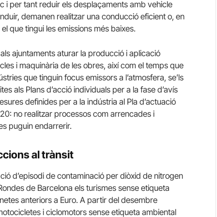
blic i per tant reduir els desplaçaments amb vehicle
 conduir, demanen realitzar una conducció eficient o, en
r el que tingui les emissions més baixes.
als ajuntaments aturar la producció i aplicació
icles i maquinària de les obres, així com el temps que
stries que tinguin focus emissors a l’atmosfera, se’ls
s als Plans d’acció individuals per a la fase d’avís
esures definides per a la indústria al Pla d’actuació
2020: no realitzar processos com arrencades i
es puguin endarrerir.
cions al trànsit
ció d’episodi de contaminació per diòxid de nitrogen
 Rondes de Barcelona els turismes sense etiqueta
gonetes anteriors a Euro. A partir del desembre
otocicletes i ciclomotors sense etiqueta ambiental