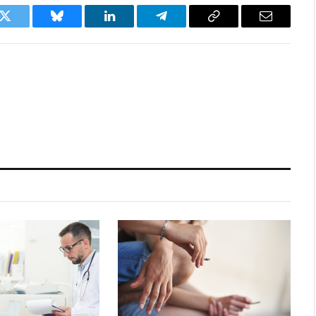
k
Twitter
Bluesky
LinkedIn
Telegram
Copy
Email
Link