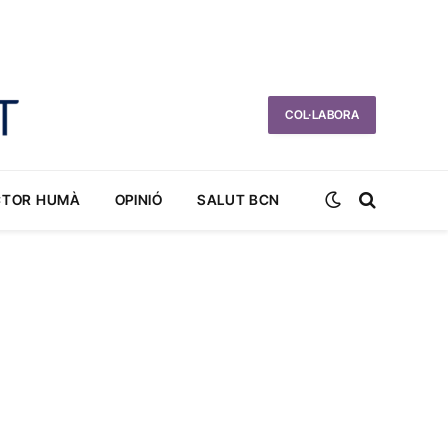
COL·LABORA
CTOR HUMÀ
OPINIÓ
SALUT BCN