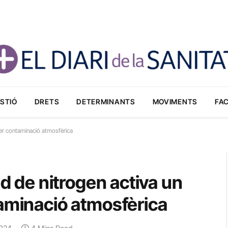
STIÓ
DRETS
DETERMINANTS
MOVIMENTS
FA
 per contaminació atmosfèrica
id de nitrogen activa un
taminació atmosfèrica