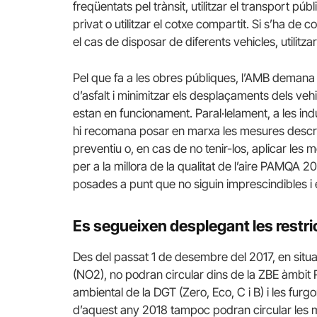
freqüentats pel trànsit, utilitzar el transport pú
privat o utilitzar el cotxe compartit. Si s’ha de
el cas de disposar de diferents vehicles, utilitza
Pel que fa a les obres públiques, l’AMB demana 
d’asfalt i minimitzar els desplaçaments dels veh
estan en funcionament. Paral·lelament, a les indú
hi recomana posar en marxa les mesures descrite
preventiu o, en cas de no tenir-los, aplicar les m
per a la millora de la qualitat de l’aire PAMQA 
posades a punt que no siguin imprescindibles i 
Es segueixen desplegant les restric
Des del passat 1 de desembre del 2017, en situa
(NO2), no podran circular dins de la ZBE àmbit
ambiental de la DGT (Zero, Eco, C i B) i les fur
d’aquest any 2018 tampoc podran circular les m