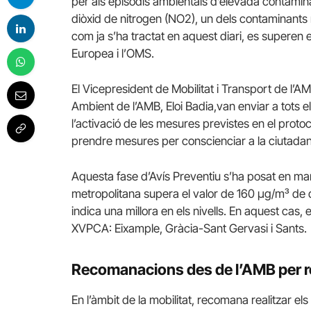
per als episodis ambientals d’elevada contamina
diòxid de nitrogen (NO2), un dels contaminants m
com ja s’ha tractat en aquest diari, es superen e
Europea i l’OMS.
El Vicepresident de Mobilitat i Transport de l’A
Ambient de l’AMB, Eloi Badia,van enviar a tots 
l’activació de les mesures previstes en el proto
prendre mesures per conscienciar a la ciutadani
Aquesta fase d’Avís Preventiu s’ha posat en ma
metropolitana supera el valor de 160 μg/m³ de di
indica una millora en els nivells. En aquest cas,
XVPCA: Eixample, Gràcia-Sant Gervasi i Sants.
Recomanacions des de l’AMB per r
En l’àmbit de la mobilitat, recomana realitzar el