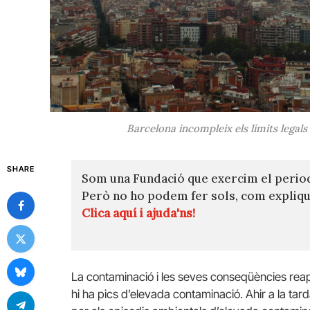
Barcelona incompleix els límits legals
SHARE
Som una Fundació que exercim el perio
Però no ho podem fer sols, com expli
Clica aquí i ajuda'ns!
La contaminació i les seves conseqüències rea
hi ha pics d’elevada contaminació. Ahir a la ta