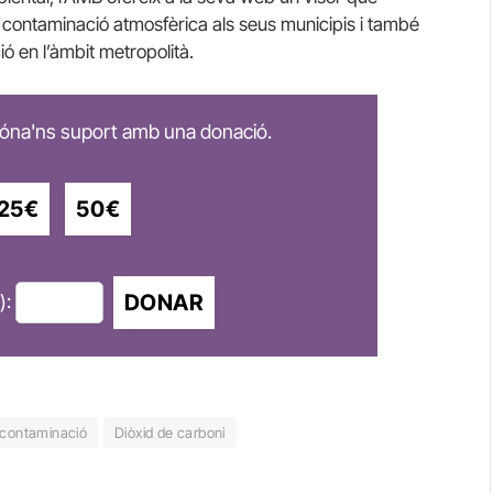
e contaminació atmosfèrica als seus municipis i també
ió en l’àmbit metropolità.
 dóna'ns suport amb una donació.
25€
50€
DONAR
):
contaminació
Diòxid de carboni