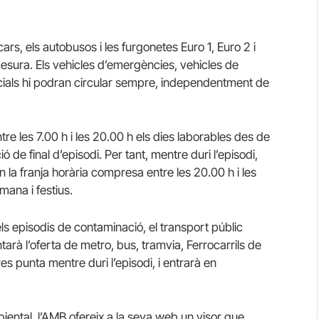
ocars, els autobusos i les furgonetes Euro 1, Euro 2 i
esura. Els vehicles d’emergències, vehicles de
cials hi podran circular sempre, independentment de
tre les 7.00 h i les 20.00 h els dies laborables des de
ó de final d’episodi. Per tant, mentre duri l’episodi,
 la franja horària compresa entre les 20.00 h i les
mana i festius.
els episodis de contaminació, el transport públic
arà l’oferta de metro, bus, tramvia, Ferrocarrils de
res punta mentre duri l’episodi, i entrarà en
iental, l’AMB ofereix a la seva web un visor que