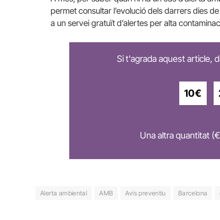
permet consultar l’evolució dels darrers dies d
a un servei gratuït d’alertes per alta contaminac
Si t'agrada aquest article,
10€
Una altra quantitat (€
Alerta ambiental
AMB
Avís preventiu
Barcelona