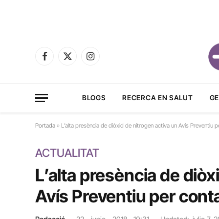
Facebook
X
Instagram
(Twitter)
BLOGS
RECERCA EN SALUT
GE
Portada
»
L’alta presència de diòxid de nitrogen activa un Avís Preventiu
ACTUALITAT
L’alta presència de diòx
Avís Preventiu per con