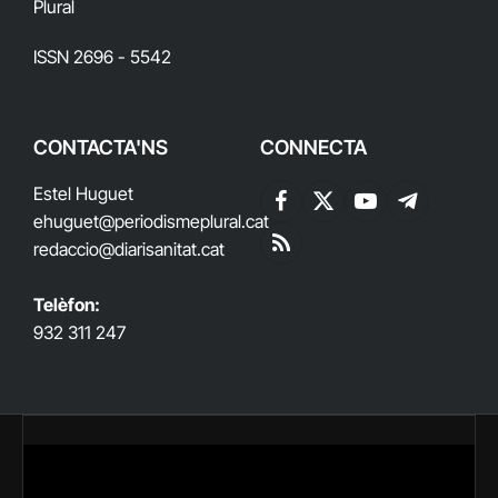
Plural
ISSN 2696 - 5542
CONTACTA'NS
CONNECTA
Estel Huguet
Facebook
X
YouTube
Telegram
ehuguet
@periodismeplural.cat
(Twitter)
redaccio@diarisanitat.cat
RSS
Telèfon:
932 311 247