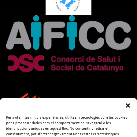
Per a oferir les millors experiències, utilitzem tecnologies com les cookies
per a processar dades com el comportament de navegació o les
identificacions úniques en aquest lloc. No consentir o retirar el
consentiment, pot afectar negativament unes certes característiques i