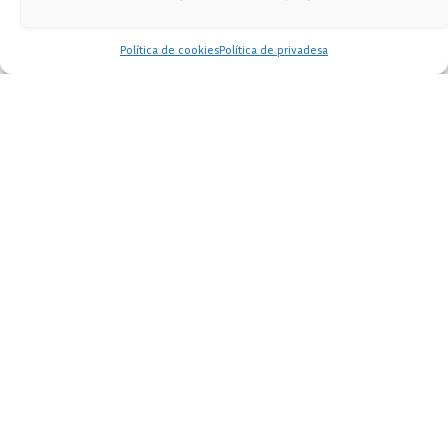
Política de cookies
Política de privadesa
Forum professional: la paràlisi
per l’anàlisi
Joan Gené
diciembre 1, 2019
Salut s’equivoca a l’ignorar
les enquestes de satisfacció
Joan Gené
marzo 25, 2019
Next
…
1
2
3
6