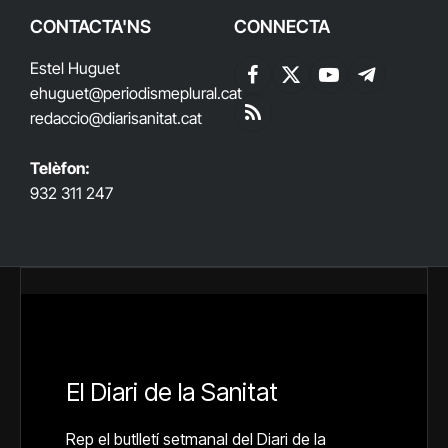
CONTACTA'NS
CONNECTA
Estel Huguet
Facebook
X
YouTube
Telegram
ehuguet
@periodismeplural.cat
(Twitter)
redaccio@diarisanitat.cat
RSS
Telèfon:
932 311 247