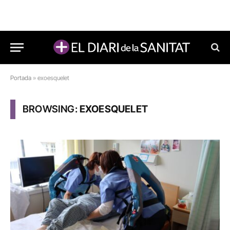
Portada
»
exoesquelet
BROWSING:
EXOESQUELET