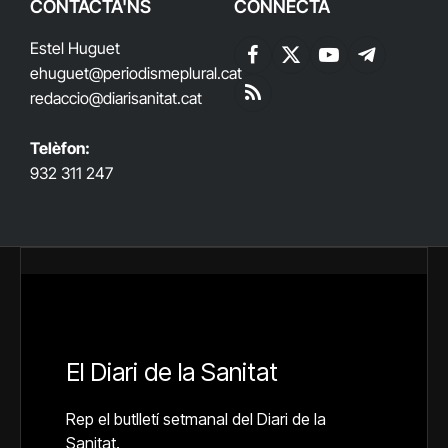
CONTACTA'NS
CONNECTA
Estel Huguet
Facebook
X
YouTube
Telegram
ehuguet
@periodismeplural.cat
(Twitter)
redaccio@diarisanitat.cat
RSS
Telèfon:
932 311 247