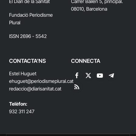
El Diari de la Sanitat
Carrer Bailén 5, principal.
08010, Barcelona
Fundació Periodisme
Plural
ISSN 2696 - 5542
CONTACTA'NS
CONNECTA
Estel Huguet
Facebook
X
YouTube
Telegram
ehuguet
@periodismeplural.cat
(Twitter)
redaccio@diarisanitat.cat
RSS
Telèfon:
932 311 247