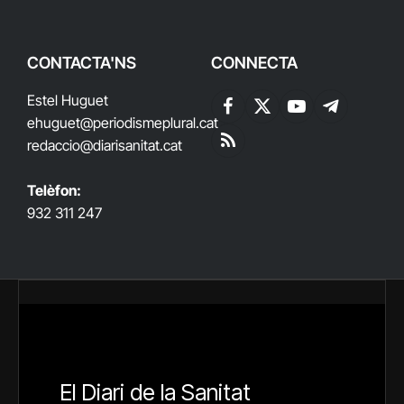
CONTACTA'NS
CONNECTA
Estel Huguet
Facebook
X
YouTube
Telegram
ehuguet
@periodismeplural.cat
(Twitter)
redaccio@diarisanitat.cat
RSS
Telèfon:
932 311 247