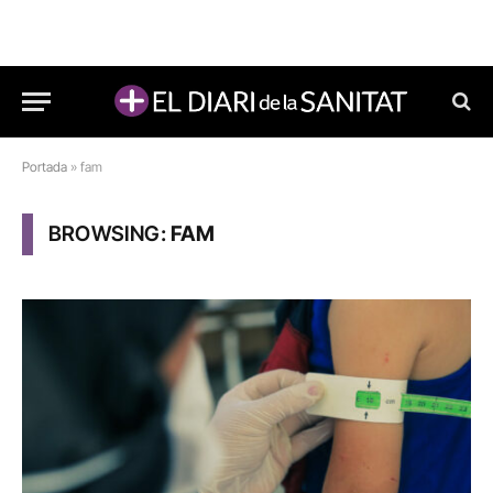
Portada
»
fam
BROWSING:
FAM