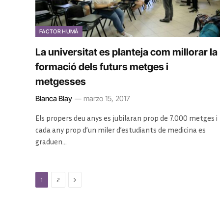
FACTOR HUMÀ
La universitat es planteja com millorar la
formació dels futurs metges i
metgesses
Blanca Blay
marzo 15, 2017
Els propers deu anys es jubilaran prop de 7.000 metges i
cada any prop d’un miler d’estudiants de medicina es
graduen…
Next
1
2