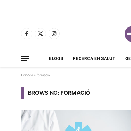
Facebook
X
Instagram
(Twitter)
BLOGS
RECERCA EN SALUT
GE
Portada
»
formació
BROWSING:
FORMACIÓ