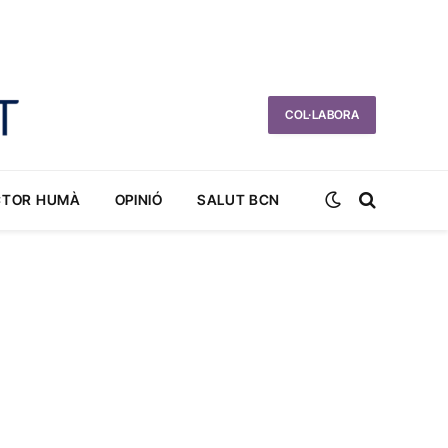
COL·LABORA
CTOR HUMÀ
OPINIÓ
SALUT BCN