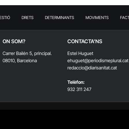
ESTIÓ
DRETS
DETERMINANTS
MOVIMENTS
FAC
ON SOM?
CONTACTA'NS
Carrer Bailén 5, principal.
Estel Huguet
08010, Barcelona
ehuguet
@periodismeplural.cat
redaccio@diarisanitat.cat
Telèfon:
932 311 247