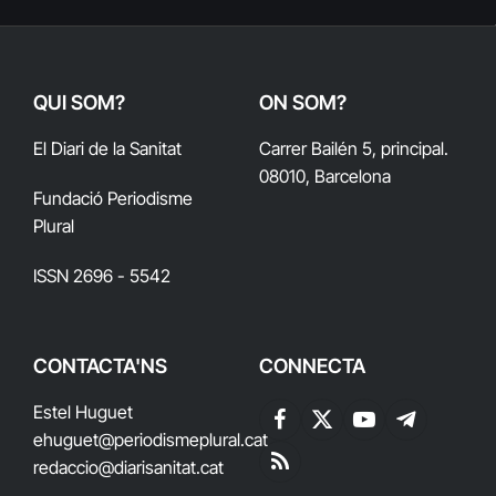
QUI SOM?
ON SOM?
El Diari de la Sanitat
Carrer Bailén 5, principal.
08010, Barcelona
Fundació Periodisme
Plural
ISSN 2696 - 5542
CONTACTA'NS
CONNECTA
Estel Huguet
Facebook
X
YouTube
Telegram
ehuguet
@periodismeplural.cat
(Twitter)
redaccio@diarisanitat.cat
RSS