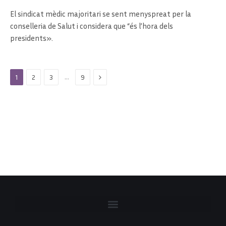
El sindicat mèdic majoritari se sent menyspreat per la
conselleria de Salut i considera que “és l’hora dels
presidents».
Next
…
1
2
3
9