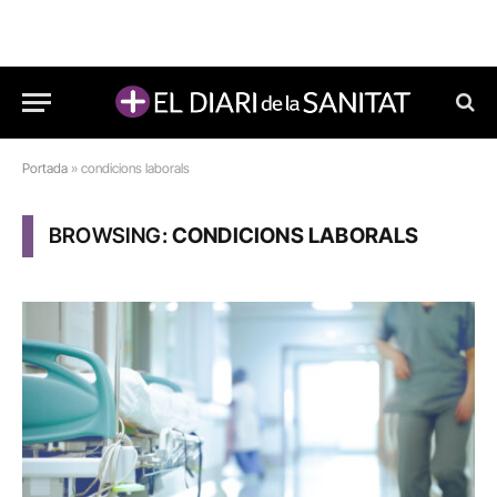
Portada
»
condicions laborals
BROWSING:
CONDICIONS LABORALS