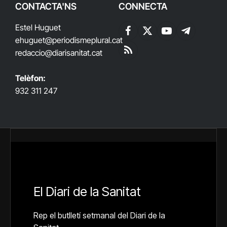
CONTACTA'NS
CONNECTA
Estel Huguet
Facebook
X
YouTube
Telegram
ehuguet
@periodismeplural.cat
(Twitter)
redaccio@diarisanitat.cat
RSS
Telèfon:
932 311 247