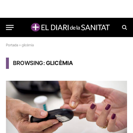
Portada
»
glicèmia
BROWSING:
GLICÈMIA