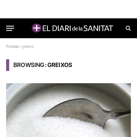
Portada
»
greixos
BROWSING:
GREIXOS