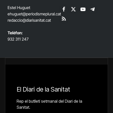
Estel Huguet
Facebook
X
YouTube
Telegram
ehuguet
@periodismeplural.cat
(Twitter)
redaccio@diarisanitat.cat
RSS
Telèfon:
932 311 247