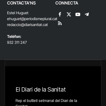
CONTACTA'NS
CONNECTA
Estel Huguet
Facebook
X
YouTube
Telegram
ehuguet
@periodismeplural.cat
(Twitter)
redaccio@diarisanitat.cat
RSS
Telèfon:
932 311 247