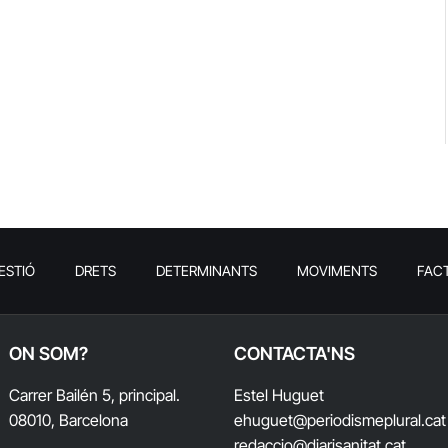
ESTIÓ
DRETS
DETERMINANTS
MOVIMENTS
FAC
ON SOM?
CONTACTA'NS
Carrer Bailén 5, principal.
Estel Huguet
08010, Barcelona
ehuguet
@periodismeplural.cat
redaccio@diarisanitat.cat