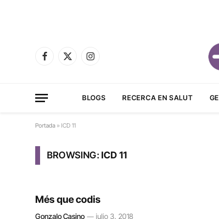
Facebook
X
Instagram
(Twitter)
BLOGS
RECERCA EN SALUT
GE
Portada
»
ICD 11
BROWSING:
ICD 11
Més que codis
Gonzalo Casino
julio 3, 2018