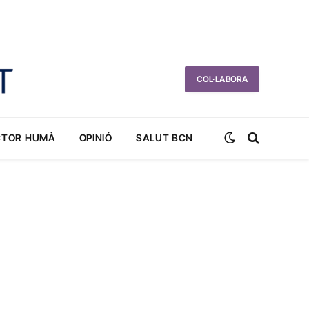
COL·LABORA
CTOR HUMÀ
OPINIÓ
SALUT BCN