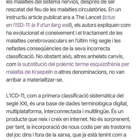
les malalties del sistema nerviós, després de ser
rescatat del feu de les malalties circulatòries. En un
instructiu article publicat ara a The Lancet (
Ictus
en l’ISD-11: la fi d’un llarg exili
), els autors expliquen com
ha evolucionat el coneixement i el tractament de les
malalties cerebrovasculars en l’últim mig segle i les
nefastes conseqüències de la seva incorrecta
classificació. No obstant això, altres anhelats canvis,
com
la substitució del polèmic terme esquizofrènia per
malaltia de Kraepelin
o altres denominacions, no van
arribar a materialitzar-se.
L’ICD-11, com a primera classificació sistemàtica del
segle XXI, és una base de dades terminològica digital,
multiplataforma, interconnectada i multilingüe. És un
producte que neix i creix en internet. No és sorprenent,
per tant, la incorporació de nous codis per als trastorns
del joc dins i fora de la xarxa, que ja està tenint com a