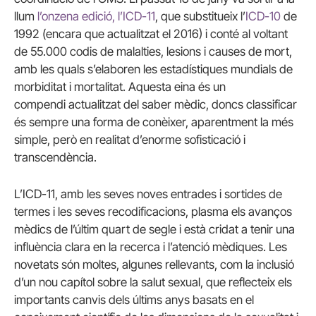
llum
l’onzena edició, l’ICD-11
, que substitueix l’
ICD-10
de
1992 (encara que actualitzat el 2016) i conté al voltant
de 55.000 codis de malalties, lesions i causes de mort,
amb les quals s’elaboren les estadístiques mundials de
morbiditat i mortalitat. Aquesta eina és un
compendi actualitzat del saber mèdic, doncs classificar
és sempre una forma de conèixer, aparentment la més
simple, però en realitat d’enorme sofisticació i
transcendència.
L’ICD-11, amb les seves noves entrades i sortides de
termes i les seves recodificacions, plasma els avanços
mèdics de l’últim quart de segle i està cridat a tenir una
influència clara en la recerca i l’atenció mèdiques. Les
novetats són moltes, algunes rellevants, com la inclusió
d’un nou capítol sobre la salut sexual, que reflecteix els
importants canvis dels últims anys basats en el