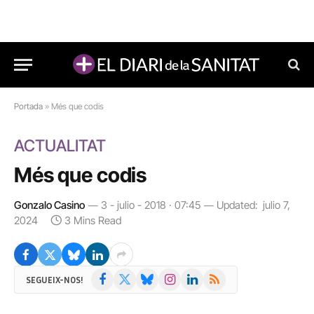
Portada
»
Més que codis
ACTUALITAT
Més que codis
Gonzalo Casino
3 - julio - 2018 · 07:45
Updated:
julio 7,
2024
3 Mins Read
Facebook
X
Bluesky
Instagram
LinkedIn
RSS
SEGUEIX-NOS!
(Twitter)