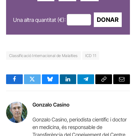
DONAR
Una altra quantitat (€):
Classificació Internacional de Malalties
ICD 11
Facebook
Twitter
Bluesky
LinkedIn
Telegram
Copy
Email
Link
Gonzalo Casino
Gonzalo Casino, periodista científic i doctor
en medicina, és responsable de
Transferència del Coneixement del Centre