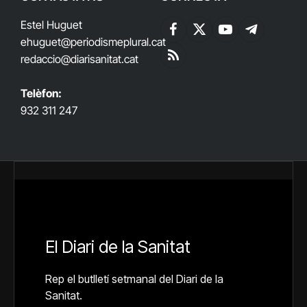
Estel Huguet
Facebook
X
YouTube
Telegram
ehuguet
@periodismeplural.cat
(Twitter)
redaccio@diarisanitat.cat
RSS
Telèfon:
932 311 247