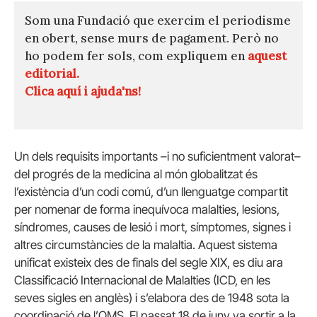
Som una Fundació que exercim el periodisme
en obert, sense murs de pagament. Però no
ho podem fer sols, com expliquem en
aquest
editorial.
Clica aquí i ajuda'ns!
Un dels requisits importants –i no suficientment valorat–
del progrés de la medicina al món globalitzat és
l’existència d’un codi comú, d’un llenguatge compartit
per nomenar de forma inequívoca malalties, lesions,
síndromes, causes de lesió i mort, símptomes, signes i
altres circumstàncies de la malaltia. Aquest sistema
unificat existeix des de finals del segle XIX, es diu ara
Classificació Internacional de Malalties (ICD, en les
seves sigles en anglès) i s’elabora des de 1948 sota la
coordinació de l’OMS. El passat 18 de juny va sortir a la