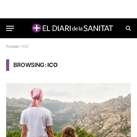
Portada
»
ICO
BROWSING:
ICO