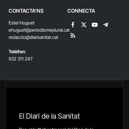
CONTACTA'NS
CONNECTA
Estel Huguet
Facebook
X
YouTube
Telegram
ehuguet
@periodismeplural.cat
(Twitter)
redaccio@diarisanitat.cat
RSS
Telèfon:
932 311 247