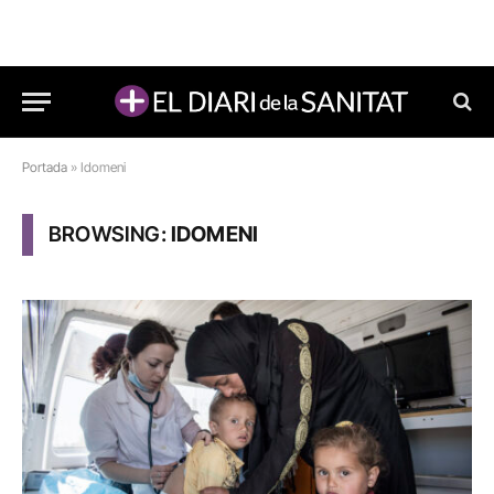
Portada
»
Idomeni
BROWSING:
IDOMENI