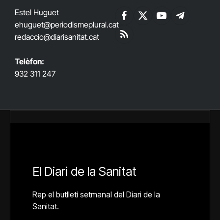
Estel Huguet
Facebook
X
YouTube
Telegram
ehuguet
@periodismeplural.cat
(Twitter)
redaccio@diarisanitat.cat
RSS
Telèfon:
932 311 247