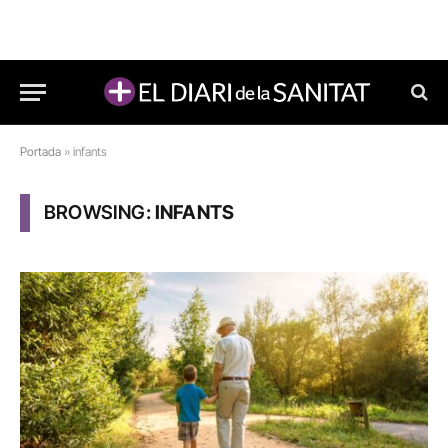
Portada
»
infants
BROWSING:
INFANTS