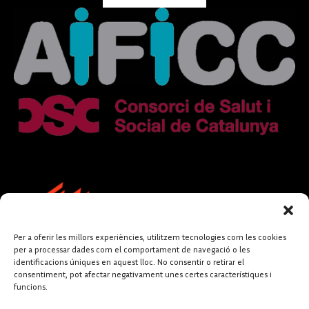
Per a oferir les millors experiències, utilitzem tecnologies com les cookies
per a processar dades com el comportament de navegació o les
identificacions úniques en aquest lloc. No consentir o retirar el
consentiment, pot afectar negativament unes certes característiques i
funcions.