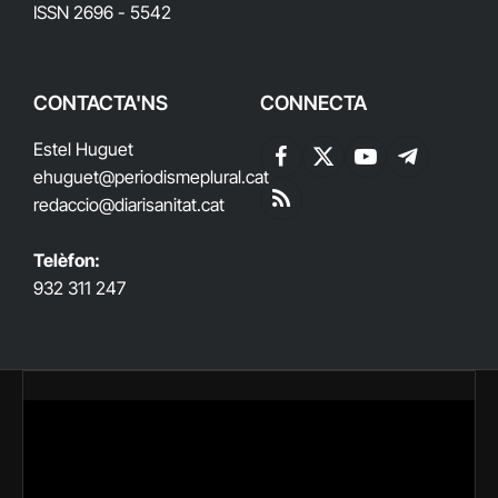
ISSN 2696 - 5542
CONTACTA'NS
CONNECTA
Estel Huguet
Facebook
X
YouTube
Telegram
ehuguet
@periodismeplural.cat
(Twitter)
redaccio@diarisanitat.cat
RSS
Telèfon:
932 311 247