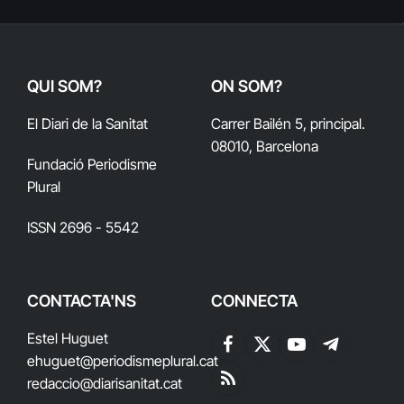
QUI SOM?
ON SOM?
El Diari de la Sanitat
Carrer Bailén 5, principal.
08010, Barcelona
Fundació Periodisme
Plural
ISSN 2696 - 5542
CONTACTA'NS
CONNECTA
Estel Huguet
Facebook
X
YouTube
Telegram
ehuguet
@periodismeplural.cat
(Twitter)
redaccio@diarisanitat.cat
RSS