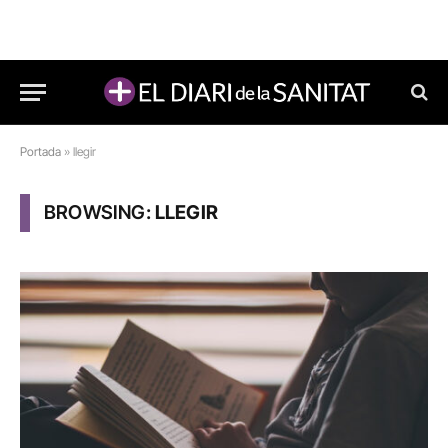
Portada
»
llegir
BROWSING:
LLEGIR