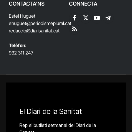
CONTACTA'NS
CONNECTA
Estel Huguet
Facebook
X
YouTube
Telegram
ehuguet
@periodismeplural.cat
(Twitter)
redaccio@diarisanitat.cat
RSS
Telèfon:
932 311 247