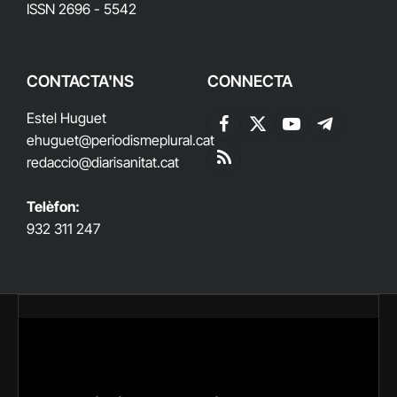
ISSN 2696 - 5542
CONTACTA'NS
CONNECTA
Estel Huguet
Facebook
X
YouTube
Telegram
ehuguet
@periodismeplural.cat
(Twitter)
redaccio@diarisanitat.cat
RSS
Telèfon:
932 311 247