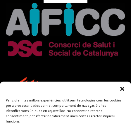
Per a oferir les millors experiències, utilitzem tecnologies com les cookies
per a processar dades com el comportament de navegació o les
identificacions úniques en aquest lloc. No consentir o retirar el
consentiment, pot afectar negativament unes certes característiques i
funcions.