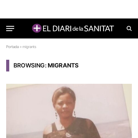
Portada
»
migrants
BROWSING:
MIGRANTS