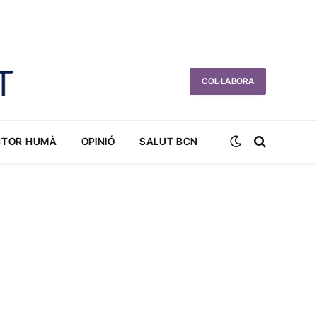
COL·LABORA
CTOR HUMÀ
OPINIÓ
SALUT BCN