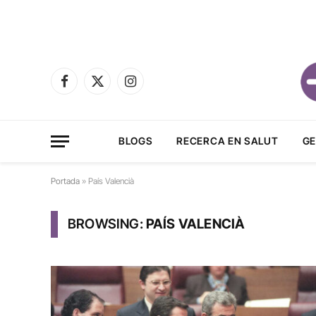
Facebook
X
Instagram
(Twitter)
BLOGS
RECERCA EN SALUT
GE
Portada
»
País Valencià
BROWSING:
PAÍS VALENCIÀ