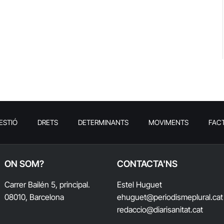
ESTIÓ
DRETS
DETERMINANTS
MOVIMENTS
FAC
ON SOM?
CONTACTA'NS
Carrer Bailén 5, principal.
Estel Huguet
08010, Barcelona
ehuguet
@periodismeplural.cat
redaccio@diarisanitat.cat