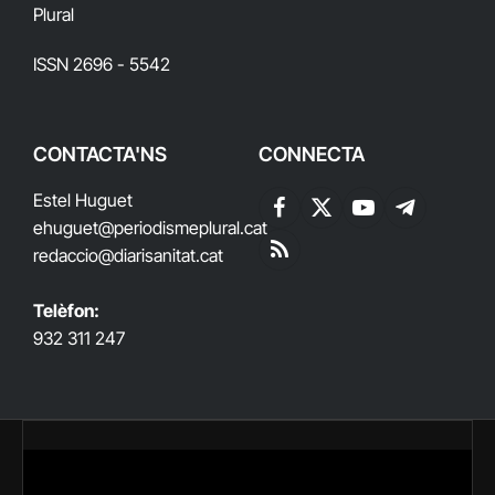
Plural
ISSN 2696 - 5542
CONTACTA'NS
CONNECTA
Estel Huguet
Facebook
X
YouTube
Telegram
ehuguet
@periodismeplural.cat
(Twitter)
redaccio@diarisanitat.cat
RSS
Telèfon:
932 311 247