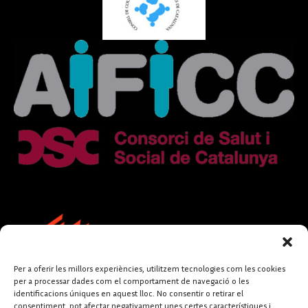
Per a oferir les millors experiències, utilitzem tecnologies com les cookies
per a processar dades com el comportament de navegació o les
identificacions úniques en aquest lloc. No consentir o retirar el
consentiment, pot afectar negativament unes certes característiques i