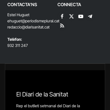
CONTACTA'NS
CONNECTA
Estel Huguet
Facebook
X
YouTube
Telegram
ehuguet
@periodismeplural.cat
(Twitter)
redaccio@diarisanitat.cat
RSS
Telèfon:
932 311 247