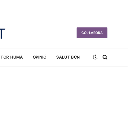
COL·LABORA
CTOR HUMÀ
OPINIÓ
SALUT BCN