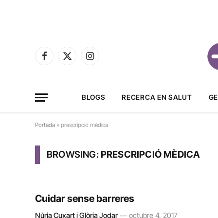
Facebook
X
Instagram
(Twitter)
BLOGS
RECERCA EN SALUT
GE
Portada
»
prescripció mèdica
BROWSING:
PRESCRIPCIÓ MÈDICA
Cuidar sense barreres
Núria Cuxart i Glòria Jodar
octubre 4, 2017