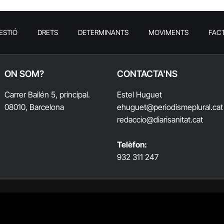
ESTIÓ
DRETS
DETERMINANTS
MOVIMENTS
FAC
ON SOM?
CONTACTA'NS
Carrer Bailén 5, principal.
Estel Huguet
08010, Barcelona
ehuguet
@periodismeplural.cat
redaccio@diarisanitat.cat
Telèfon:
932 311 247