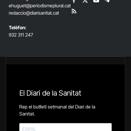
Facebook
X
YouTube
Telegram
ehuguet
@periodismeplural.cat
(Twitter)
redaccio@diarisanitat.cat
RSS
Telèfon:
932 311 247