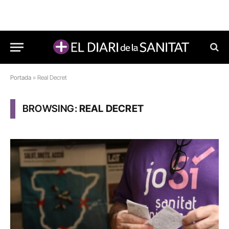
Portada
»
Real Decret
BROWSING:
REAL DECRET