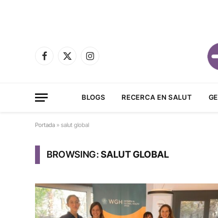
Facebook
X
Instagram
(Twitter)
BLOGS
RECERCA EN SALUT
GE
Portada
»
salut global
BROWSING:
SALUT GLOBAL