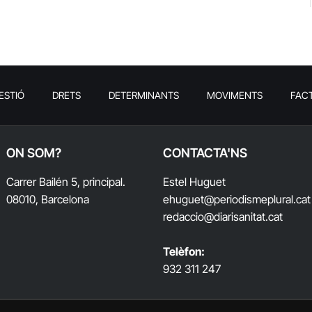
ESTIÓ
DRETS
DETERMINANTS
MOVIMENTS
FAC
ON SOM?
CONTACTA'NS
Carrer Bailén 5, principal.
Estel Huguet
08010, Barcelona
ehuguet
@periodismeplural.cat
redaccio@diarisanitat.cat
Telèfon:
932 311 247