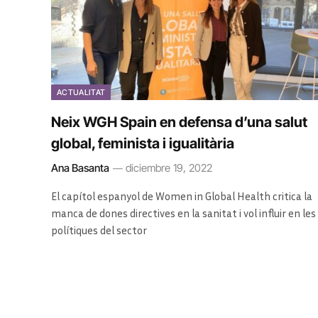
ACTUALITAT
Neix WGH Spain en defensa d’una salut
global, feminista i igualitària
Ana Basanta
diciembre 19, 2022
El capítol espanyol de Women in Global Health critica la
manca de dones directives en la sanitat i vol influir en les
polítiques del sector