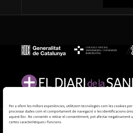
Per a oferir les millors experiències, utilitzem tecnologies com les cookies per
processar dades com el comportament de navegació o les identificacions úni
aquest lloc. No consentir o retirar el consentiment, pot afectar negativament 
certes característiques i funcions.