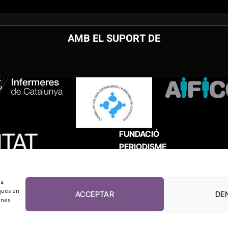
AMB EL SUPORT DE
FUNDACIÓ
PERIODISME
PLURAL
 a
ques en
ACCEPTAR
DE
unes