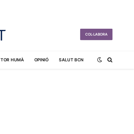
COL·LABORA
CTOR HUMÀ
OPINIÓ
SALUT BCN