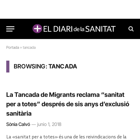
Portada
»
tancada
BROWSING:
TANCADA
La Tancada de Migrants reclama “sanitat
per a totes” després de sis anys d’exclusió
sanitària
Sònia Calvó
junio 1, 2018
La «sanitat per a totes» és una de les reivindicacions de la