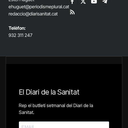
Facebook
X
YouTube
Telegram
ehuguet
@periodismeplural.cat
(Twitter)
redaccio@diarisanitat.cat
RSS
Telèfon:
932 311 247