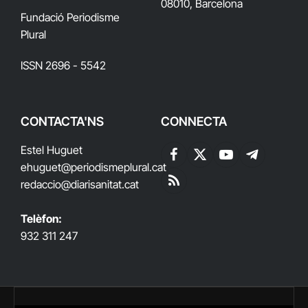
08010, Barcelona
Fundació Periodisme
Plural
ISSN 2696 - 5542
CONTACTA'NS
CONNECTA
Estel Huguet
Facebook
X
YouTube
Telegram
ehuguet
@periodismeplural.cat
(Twitter)
redaccio@diarisanitat.cat
RSS
Telèfon:
932 311 247