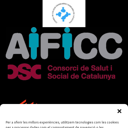
Per a oferir les millors experiències, utilitzem tecnologies com les cookies
per a processar dades com el comportament de navegació o les