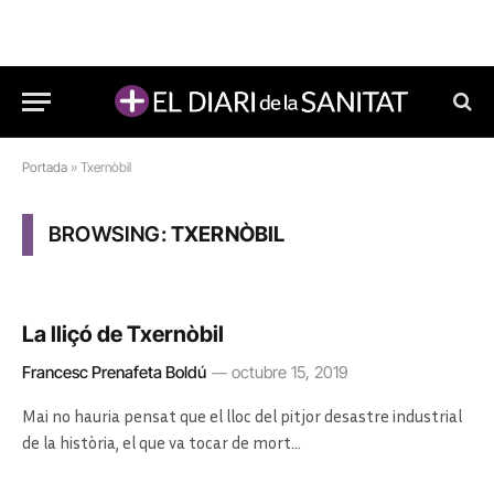
Portada
»
Txernòbil
BROWSING:
TXERNÒBIL
La lliçó de Txernòbil
Francesc Prenafeta Boldú
octubre 15, 2019
Mai no hauria pensat que el lloc del pitjor desastre industrial
de la història, el que va tocar de mort…