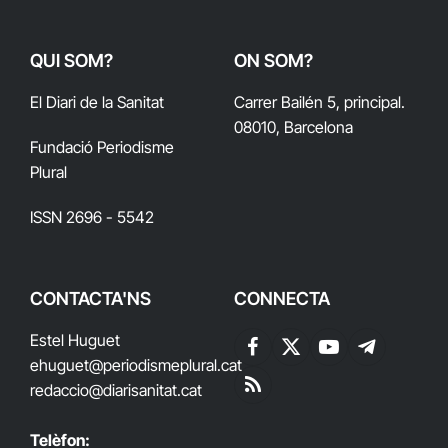
QUI SOM?
ON SOM?
El Diari de la Sanitat
Carrer Bailén 5, principal.
08010, Barcelona
Fundació Periodisme
Plural
ISSN 2696 - 5542
CONTACTA'NS
CONNECTA
Estel Huguet
Facebook
X
YouTube
Telegram
ehuguet
@periodismeplural.cat
(Twitter)
redaccio@diarisanitat.cat
RSS
Telèfon: