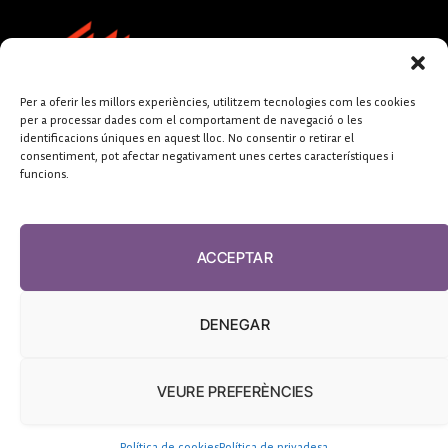
Per a oferir les millors experiències, utilitzem tecnologies com les cookies
per a processar dades com el comportament de navegació o les
identificacions úniques en aquest lloc. No consentir o retirar el
consentiment, pot afectar negativament unes certes característiques i
funcions.
FUNDACIÓ
PERIODISME
ACCEPTAR
PLURAL
DENEGAR
VEURE PREFERÈNCIES
El Diari de la Sanitat, 2026
Política de cookies
Política de privadesa