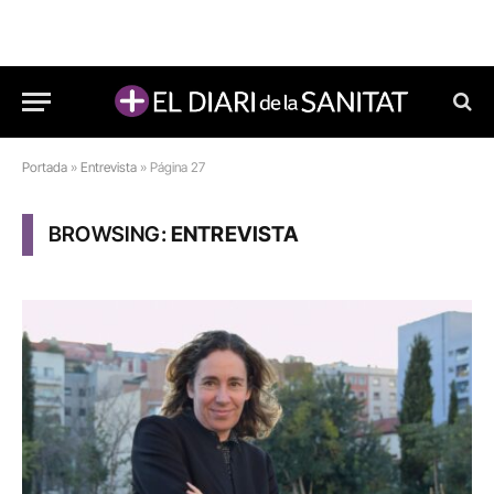
Portada
»
Entrevista
»
Página 27
BROWSING:
ENTREVISTA