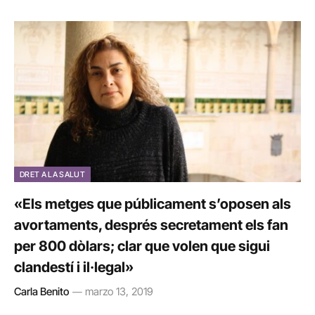
DRET A LA SALUT
«Els metges que públicament s’oposen als
avortaments, després secretament els fan
per 800 dòlars; clar que volen que sigui
clandestí i il·legal»
Carla Benito
marzo 13, 2019