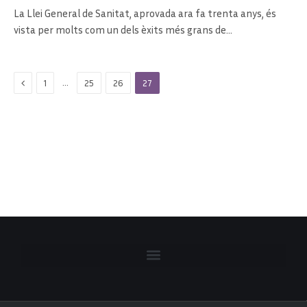
La Llei General de Sanitat, aprovada ara fa trenta anys, és
vista per molts com un dels èxits més grans de…
Previous
…
1
25
26
27