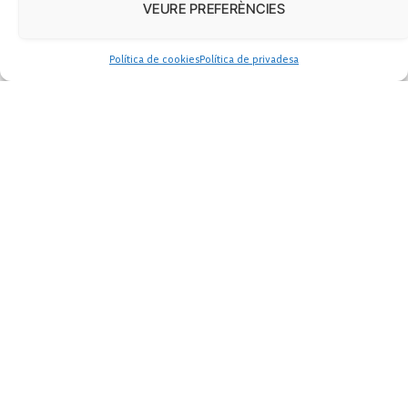
Ventres de lloguer o gestació
VEURE PREFERÈNCIES
subrogada: les claus d’un
debat enquistat que emergeix
cada poc
Política de cookies
Política de privadesa
Marta Borraz
junio 25, 2018