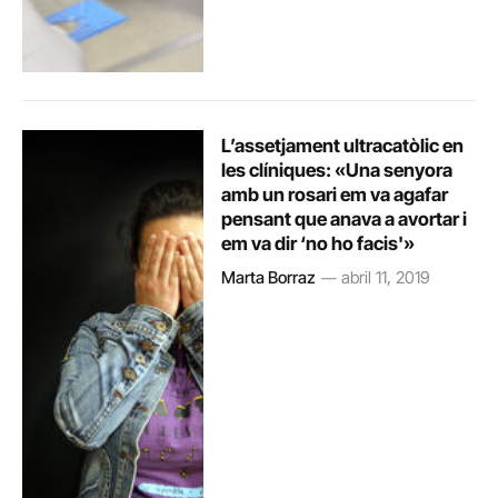
L’assetjament ultracatòlic en
les clíniques: «Una senyora
amb un rosari em va agafar
pensant que anava a avortar i
em va dir ‘no ho facis'»
Marta Borraz
abril 11, 2019