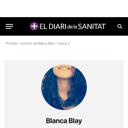
Portada
»
Archivo de Blanca Blay
»
Página 2
Blanca Blay