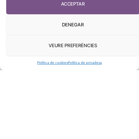
ACCEPTAR
DENEGAR
VEURE PREFERÈNCIES
El Coŀlegi de Metges de
Política de cookies
Política de privadesa
Barcelona avisa que l’atenció
primària «ha arribat a un punt
crític»
Blanca Blay
junio 8, 2017