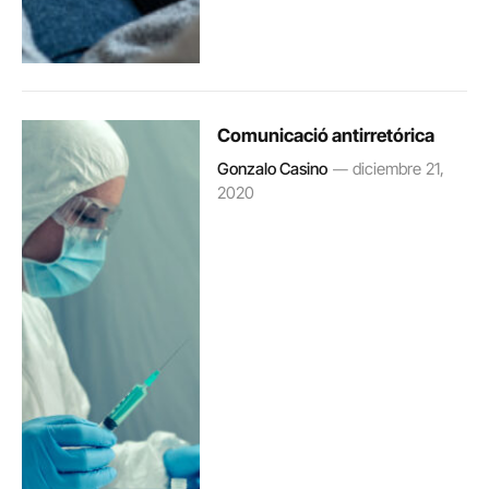
Comunicació antirretórica
Gonzalo Casino
diciembre 21,
2020