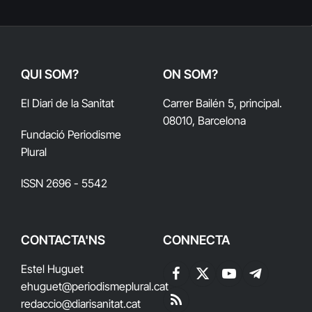
QUI SOM?
ON SOM?
El Diari de la Sanitat
Carrer Bailén 5, principal.
08010, Barcelona
Fundació Periodisme
Plural
ISSN 2696 - 5542
CONTACTA'NS
CONNECTA
Estel Huguet
Facebook
X
YouTube
Telegram
ehuguet
@periodismeplural.cat
(Twitter)
redaccio@diarisanitat.cat
RSS