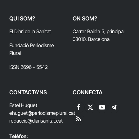
QUI SOM?
ON SOM?
El Diari de la Sanitat
Carrer Bailén 5, principal.
08010, Barcelona
Fundació Periodisme
Plural
ISSN 2696 - 5542
CONTACTA'NS
CONNECTA
Estel Huguet
Facebook
X
YouTube
Telegram
ehuguet
@periodismeplural.cat
(Twitter)
redaccio@diarisanitat.cat
RSS
Telèfon: