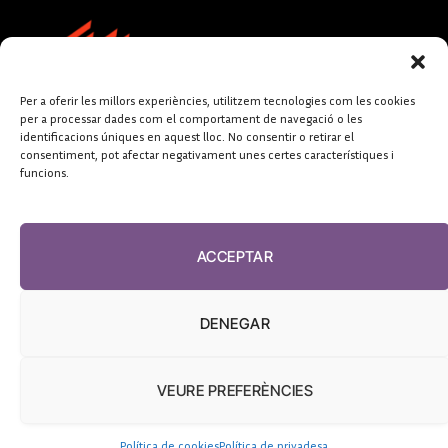
Per a oferir les millors experiències, utilitzem tecnologies com les cookies
per a processar dades com el comportament de navegació o les
identificacions úniques en aquest lloc. No consentir o retirar el
consentiment, pot afectar negativament unes certes característiques i
funcions.
FUNDACIÓ
PERIODISME
ACCEPTAR
PLURAL
DENEGAR
VEURE PREFERÈNCIES
El Diari de la Sanitat, 2026
Política de cookies
Política de privadesa