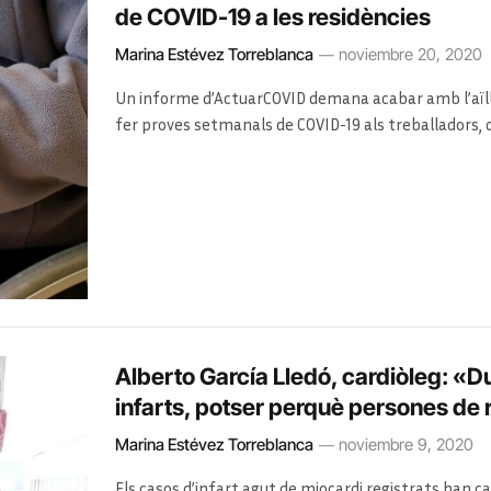
de COVID-19 a les residències
Marina Estévez Torreblanca
noviembre 20, 2020
Un informe d’ActuarCOVID demana acabar amb l’aïll
fer proves setmanals de COVID-19 als treballadors,
en diversos centres per completar exigus salaris
Alberto García Lledó, cardiòleg: «
infarts, potser perquè persones de 
Marina Estévez Torreblanca
noviembre 9, 2020
Els casos d’infart agut de miocardi registrats han