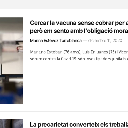
Cercar la vacuna sense cobrar per ai
però em sento amb l’obligació mora
Marina Estévez Torreblanca
diciembre 11, 2020
Mariano Esteban (76 anys), Luis Enjuanes (75) i Vice
sèrum contra la Covid-19: són investigadors jubilat
producció nacional
La precarietat converteix els trebal