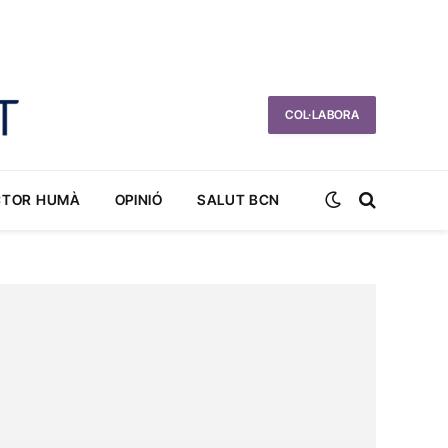
COL·LABORA
CTOR HUMÀ
OPINIÓ
SALUT BCN