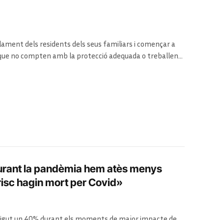
ament dels residents dels seus familiars i començar a
 que no compten amb la protecció adequada o treballen
Durant la pandèmia hem atès menys
risc hagin mort per Covid»
 caigut un 40% durant els moments de major impacte de