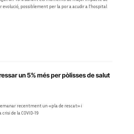
r evolució, possiblement per la por a acudir a l’hospital
Eldiario.es
essar un 5% més per pòlisses de salut
a demanar recentment un «pla de rescat» i
crisi de la COVID-19