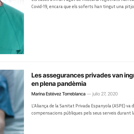
Covid-19, encara que els soferts han tingut una pitjo
amb els primers símptomes
Aquesta és una entrevista publicada originalment a 
Les assegurances privades van ingr
en plena pandèmia
Marina Estévez Torreblanca
julio 27, 2020
L’Aliança de la Sanitat Privada Espanyola (ASPE) v
compensacions públiques pels seus serveis durant la 