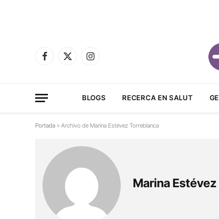
Facebook
X
Instagram
(Twitter)
BLOGS
RECERCA EN SALUT
GE
Portada
»
Archivo de Marina Estévez Torreblanca
Marina Estévez