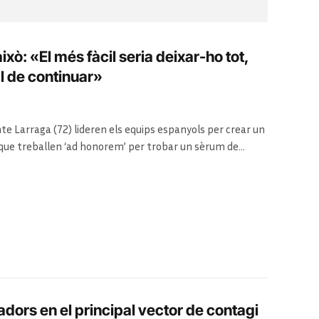
xò: «El més fàcil seria deixar-ho tot,
l de continuar»
nte Larraga (72) lideren els equips espanyols per crear un
s que treballen ‘ad honorem’ per trobar un sèrum de
ladors en el principal vector de contagi