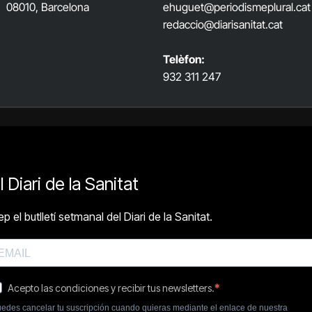
08010, Barcelona
ehuguet
@periodismeplural.cat
redaccio@diarisanitat.cat
Telèfon:
932 311 247