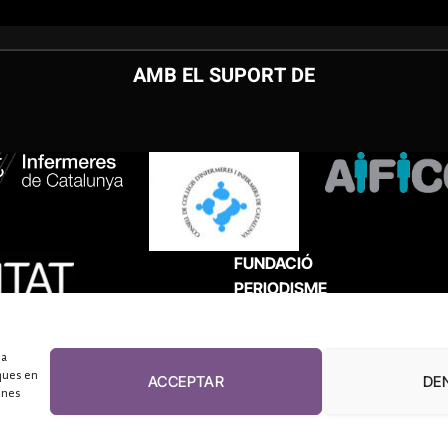
AMB EL SUPORT DE
FUNDACIÓ
PERIODISME
PLURAL
 a
ques en
ACCEPTAR
DE
unes