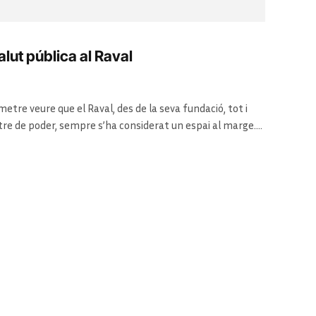
lut pública al Raval
tre veure que el Raval, des de la seva fundació, tot i
re de poder, sempre s’ha considerat un espai al marge.
 fugits, de tota la gent que no es considerava que