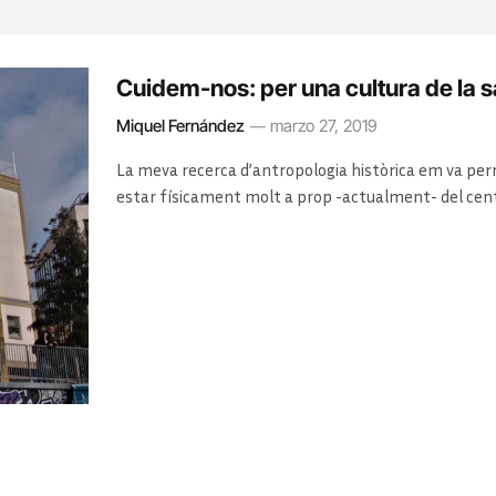
Cuidem-nos: per una cultura de la sa
Miquel Fernández
marzo 27, 2019
La meva recerca d’antropologia històrica em va perme
estar físicament molt a prop -actualment- del cent
Una mena d’abocador de problemes socials, refugi de
estava a l’alçada de la vocació…