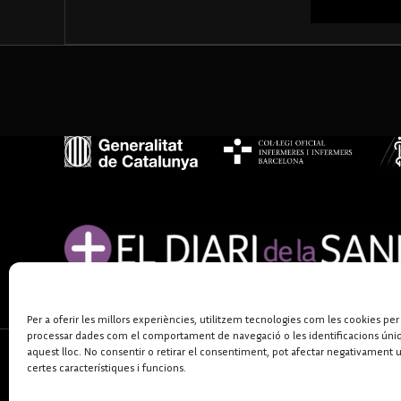
Per a oferir les millors experiències, utilitzem tecnologies com les cookies per
processar dades com el comportament de navegació o les identificacions úni
aquest lloc. No consentir o retirar el consentiment, pot afectar negativament 
certes característiques i funcions.