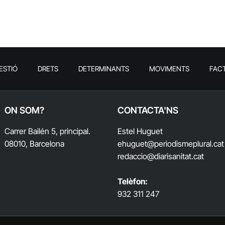
ESTIÓ
DRETS
DETERMINANTS
MOVIMENTS
FAC
ON SOM?
CONTACTA'NS
Carrer Bailén 5, principal.
Estel Huguet
08010, Barcelona
ehuguet
@periodismeplural.cat
redaccio@diarisanitat.cat
Telèfon:
932 311 247